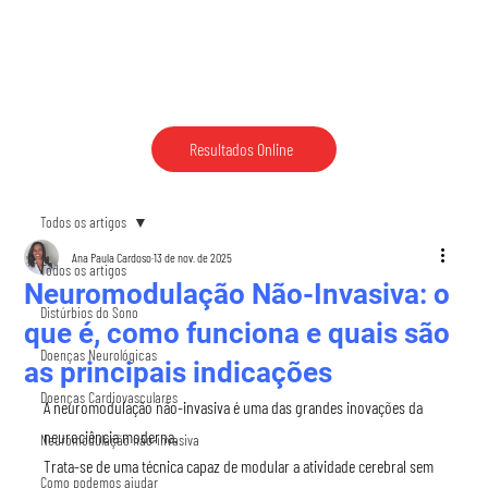
Resultados Online
Todos os artigos
Ana Paula Cardoso
13 de nov. de 2025
Todos os artigos
Neuromodulação Não-Invasiva: o
Distúrbios do Sono
que é, como funciona e quais são
Doenças Neurológicas
as principais indicações
Doenças Cardiovasculares
A neuromodulação não-invasiva é uma das grandes inovações da 
neurociência moderna.
Neuromodulação não-invasiva
Trata-se de uma técnica capaz de modular a atividade cerebral sem 
Como podemos ajudar