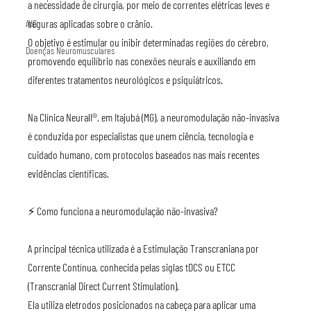
a necessidade de cirurgia, por meio de correntes elétricas leves e 
seguras aplicadas sobre o crânio.
AVC
O objetivo é estimular ou inibir determinadas regiões do cérebro, 
Doenças Neuromusculares
promovendo equilíbrio nas conexões neurais e auxiliando em 
diferentes tratamentos neurológicos e psiquiátricos.
Na Clínica Neurall®, em Itajubá (MG), a neuromodulação não-invasiva 
é conduzida por especialistas que unem ciência, tecnologia e 
cuidado humano, com protocolos baseados nas mais recentes 
evidências científicas.
⚡ Como funciona a neuromodulação não-invasiva?
A principal técnica utilizada é a Estimulação Transcraniana por 
Corrente Contínua, conhecida pelas siglas tDCS ou ETCC 
(Transcranial Direct Current Stimulation).
Ela utiliza eletrodos posicionados na cabeça para aplicar uma 