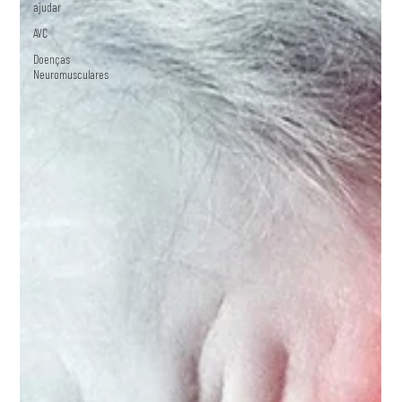
ajudar
AVC
Doenças
Neuromusculares