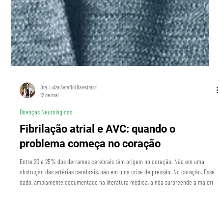
Dra. Luiza Serafini Balestrassi
12 de mai.
Doenças Neurológicas
Fibrilação atrial e AVC: quando o
problema começa no coração
Entre 20 e 25% dos derrames cerebrais têm origem no coração. Não em uma
obstrução das artérias cerebrais, não em uma crise de pressão. No coração. Esse
dado, amplamente documentado na literatura médica, ainda surpreende a maioria
das pessoas, e é exatamente por isso que ele precisa ser falado com clareza. O
que é a fibrilação atrial e qual é a relação com o AVC A fibrilação atrial é o distúrbio