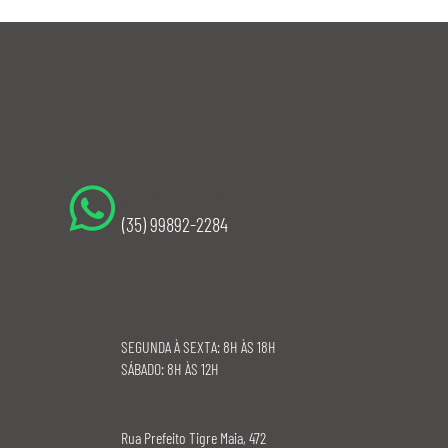
do ritmo cardíaco mais comum na população adulta. Em vez de bater de forma
coorden
(35) 3622-2938
(35) 99892-2284
SEGUNDA À SEXTA: 8H ÀS 18H
​SÁBADO: 8H ÀS 12H